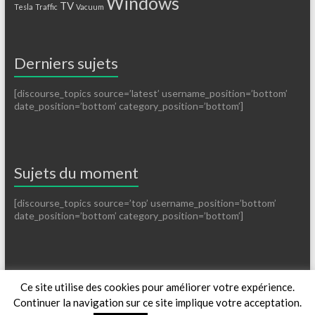
Windows
TV
Tesla
Traffic
Vacuum
Derniers sujets
[discourse_topics source=’latest’ username_position=’bottom’
date_position=’bottom’ category_position=’bottom’]
Sujets du moment
[discourse_topics source=’top’ username_position=’bottom’
date_position=’bottom’ category_position=’bottom’]
Ce site utilise des cookies pour améliorer votre expérience.
Copyright © 2014-2026
Constellation
Continuer la navigation sur ce site implique votre acceptation.
La Plateforme
Blog
Licences
Support
Forum
Contact