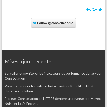
h
J
R
Follow
@constellationio
Mises à jour récentes
Surveiller et monitorer les indicateurs de performance du serveur
Constellation
Vorwerk : connectez votre robot aspirateur Kobold ou Neato
dans Constellation
Exposer Constellation en HTTPS derrière un reverse proxy avec
Nginx et Let’s Encrypt