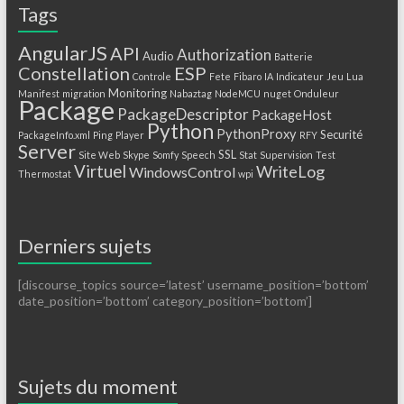
Tags
AngularJS
API
Authorization
Audio
Batterie
Constellation
ESP
Controle
Fete
Fibaro
IA
Indicateur
Jeu
Lua
Monitoring
Manifest
migration
Nabaztag
NodeMCU
nuget
Onduleur
Package
PackageDescriptor
PackageHost
Python
PythonProxy
Securité
PackageInfo.xml
Ping
Player
RFY
Server
SSL
Site Web
Skype
Somfy
Speech
Stat
Supervision
Test
Virtuel
WriteLog
WindowsControl
Thermostat
wpi
Derniers sujets
[discourse_topics source=’latest’ username_position=’bottom’
date_position=’bottom’ category_position=’bottom’]
Sujets du moment