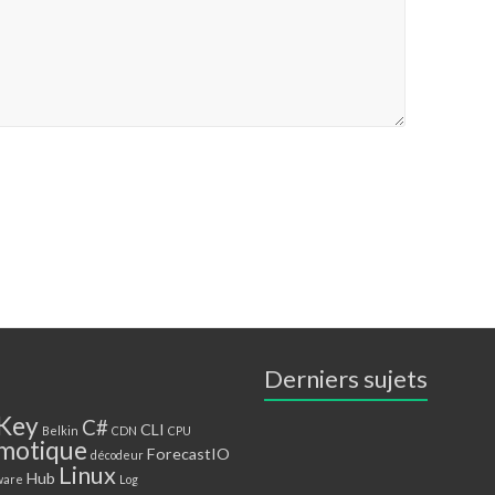
Derniers sujets
Key
C#
CLI
Belkin
CDN
CPU
motique
ForecastIO
décodeur
Linux
Hub
ware
Log