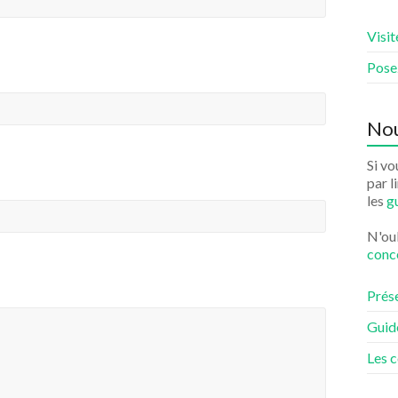
Visi
Pose
Nou
Si v
par l
les
g
N'oub
conc
Prés
Guid
Les 