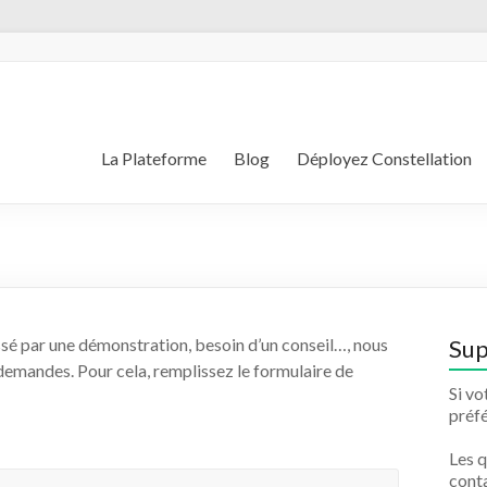
La Plateforme
Blog
Déployez Constellation
essé par une démonstration, besoin d’un conseil…, nous
Sup
demandes. Pour cela, remplissez le formulaire de
Si vo
préf
Les q
conta