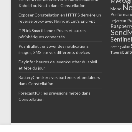
Messagi
N
Kobold ou Neato dans Constellation
Mono
Performan
Exposer Constellation en HTTPS derrière un
Pu
reverse proxy avec Nginx et Let’s Encrypt
Projecteur
Raspberr
SendM
TPLinkSmartHome : Prises et autres
périphériques connectés
Sentinel
PushBullet : envoyer des notifications,
SettingValue
ubunt
images, SMS sur vos différents devices
Tizen
DayInfo : heures de lever/coucher du soleil
et fête du jour
BatteryChecker : vos batteries et onduleurs
dans Constellation
ForecastIO : les prévisions météo dans
Constellation
Copyright © 2014-2026
Constellation