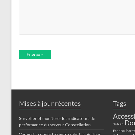
Mises à jour récentes
Tags
Access
Surveiller et monitorer les indicateurs de
Do
performance du serveur Constellation
debian
Freebox
hard
Vorwerk : connectez votre robot aspirateur