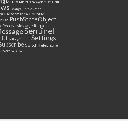
ng
Meteo
Microframework
Mise à jour
ews
Orange
PerfCounter
ce
Performance Counter
PushStateObject
blish
y
ReceiveMessage
Request
Sentinel
essage
Settings
 UI
SettingContent
Subscribe
Switch
Telephone
u
Waze
WOL
WPF
La Plateforme
Blog
Lice