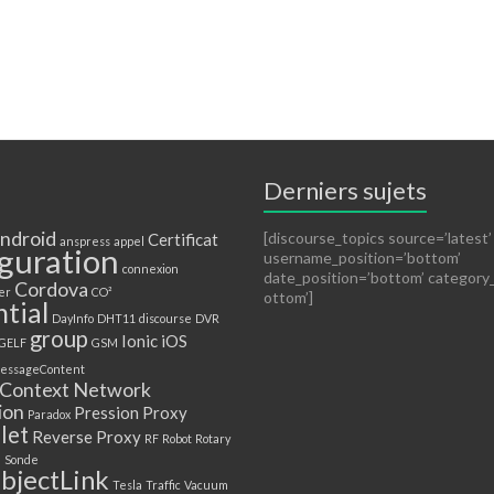
Derniers sujets
ndroid
[discourse_topics source=’latest’
Certificat
anspress
appel
guration
username_position=’bottom’
connexion
date_position=’bottom’ category
Cordova
er
CO²
ottom’]
tial
DayInfo
DHT11
discourse
DVR
group
Ionic
iOS
GELF
GSM
essageContent
Context
Network
ion
Pression
Proxy
Paradox
let
Reverse Proxy
RF
Robot
Rotary
e
Sonde
bjectLink
Tesla
Traffic
Vacuum