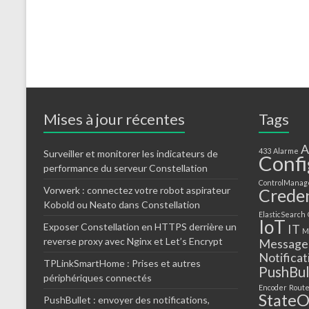
Mises à jour récentes
Tags
A
433
Alarme
Surveiller et monitorer les indicateurs de
Confi
performance du serveur Constellation
ControlManag
Vorwerk : connectez votre robot aspirateur
Creden
Kobold ou Neato dans Constellation
ElasticSearch
IoT
Exposer Constellation en HTTPS derrière un
IT
M
reverse proxy avec Nginx et Let’s Encrypt
Message
Notificat
TPLinkSmartHome : Prises et autres
PushBul
périphériques connectés
Encoder
Rout
StateO
PushBullet : envoyer des notifications,