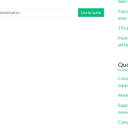
dans
Expo
mmentaires
Lire la suite
avec 
TPLi
PushB
diffé
Quo
Const
supp
Mise 
Suppo
nouv
Const