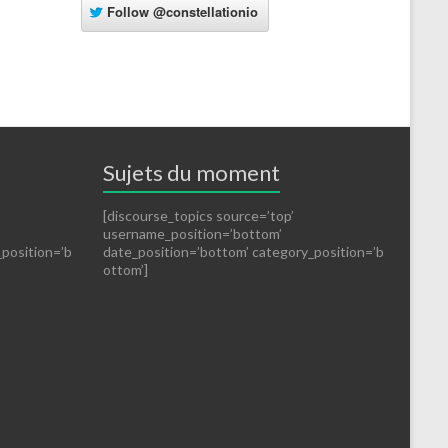
Follow
@constellationio
Sujets du moment
[discourse_topics source=’top’
username_position=’bottom’
_position=’b
date_position=’bottom’ category_position=’b
ottom’]