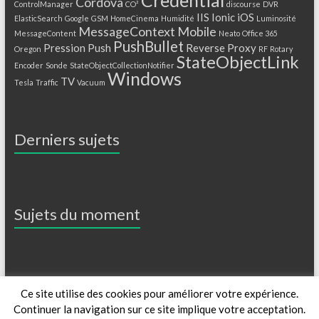
Cordova
ControlManager
CO²
discourse
DVR
IIS
Ionic
iOS
ElasticSearch
Google
GSM
HomeCinema
Humidité
Luminosité
MessageContext
Mobile
MessageContent
Neato
Office 365
PushBullet
Pression
Push
Reverse Proxy
Oregon
RF
Rotary
StateObjectLink
Encoder
Sonde
StateObjectCollectionNotifier
Windows
TV
Tesla
Traffic
Vacuum
Derniers sujets
Sujets du moment
Ce site utilise des cookies pour améliorer votre expérience.
Copyright © 2014-2026
Constellation
Continuer la navigation sur ce site implique votre acceptation.
La Plateforme
Blog
Licences
Support
Forum
Contact