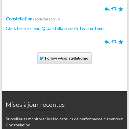
h
J
R
Constellation
@constellationio
Click here to read @constellationio'S Twitter feed
h
J
R
Follow
@constellationio
Mises à jour récentes
Surveiller et monitorer les indicateurs de performance du serveur
Constellation