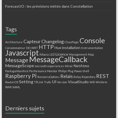
ForecastIO : les prévisions météo dans Constellation
Tags
Console
Capteur
Changelog
Architecture
Chauffage
HTTP
Hue
installation
Consommateur
DD-WRT
Instrumentation
Javascript
Licence
Kibana
LED
Management
Map
MessageCallback
Message
MessageScope
NetAtmo
microsoft experiences
Miroir
PackageManifest
Performance Monitor
Philips
Plug
Powershell
Raspberry Pi
REST
Relais
RecoveryOptions
Relay
Repository
Setting
UI
VisualStudio
RouterOS
TPLink
Trafic
Version
Wifi
Winform
WMI
XAML
Derniers sujets