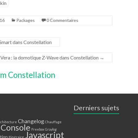
kin
016
Packages
0 Commentaires
nSmart dans Constellation
Vera : la domotique Z-Wave dans Constellation
→
um Constellation
Derniers sujets
Changelog
chitecture
Chauffage
Console
Freebox
Graylog
Javascript
ation
Itinéraire