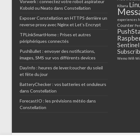
Vorwerk : connectez votre robot aspirateur
Lin
Kibana
Kobold ou Neato dans Constellation
Mess
Exposer Constellation en HTTPS derrière un
experiences
M
reverse proxy avec Nginx et Let’s Encrypt
Counter
Per
PushSt
TPLinkSmartHome : Prises et autres
Raspber
périphériques connectés
Sentinel
Subscri
PushBullet : envoyer des notifications,
images, SMS sur vos différents devices
Wemo
Wifi
Wi
DayInfo : heures de lever/coucher du soleil
et fête du jour
BatteryChecker : vos batteries et onduleurs
dans Constellation
ForecastIO : les prévisions météo dans
Constellation
Copyright © 2014-2026
Constellation