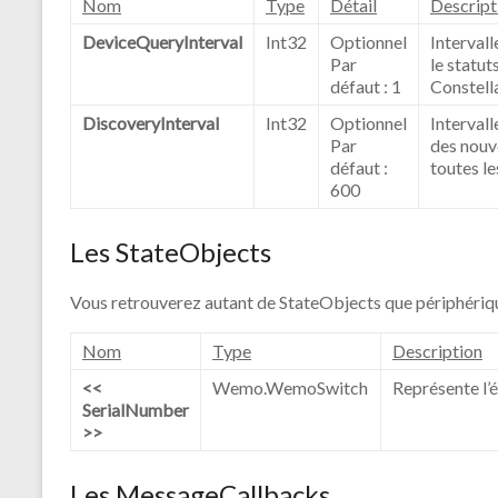
Nom
Type
Détail
Descript
DeviceQueryInterval
Int32
Optionnel
Intervall
Par
le statu
défaut : 1
Constella
DiscoveryInterval
Int32
Optionnel
Interval
Par
des nouv
défaut :
toutes le
600
Les StateObjects
Vous retrouverez autant de StateObjects que périphériq
Nom
Type
Description
<<
Wemo.WemoSwitch
Représente l’
SerialNumber
>>
Les MessageCallbacks