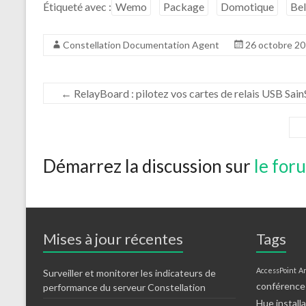
Étiqueté avec :
Wemo
Package
Domotique
Bel
Constellation Documentation Agent
26 octobre 2
←
RelayBoard : pilotez vos cartes de relais USB Sai
Démarrez la discussion sur
le for
Mises à jour récentes
Tags
AccessPoint
Ar
Surveiller et monitorer les indicateurs de
conférence
performance du serveur Constellation
Hue
install