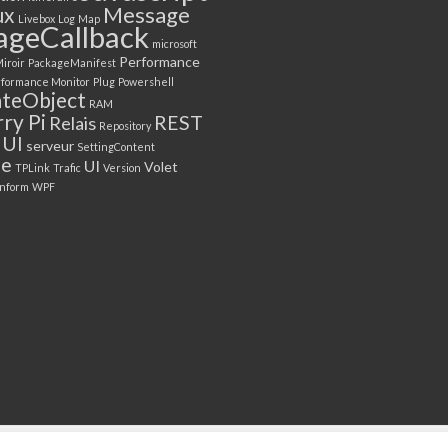
Message
ux
Livebox
Log
Map
ageCallback
microsoft
Performance
iroir
PackageManifest
formance Monitor
Plug
Powershell
ateObject
RAM
ry Pi
REST
Relais
Repository
 UI
serveur
SettingContent
be
UI
Volet
TPLink
Trafic
Version
nform
WPF
La Plateforme
Blog
Lice