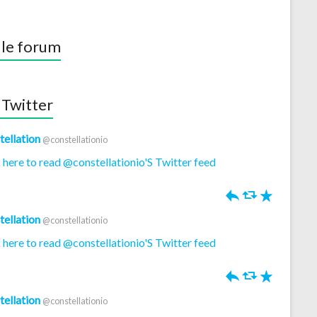
 le forum
 Twitter
tellation
@constellationio
 here to read @constellationio'S Twitter feed
h
J
R
tellation
@constellationio
 here to read @constellationio'S Twitter feed
h
J
R
tellation
@constellationio