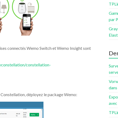
TPLi
Gamm
par 
Grayl
Elas
 prises connectés Wemo Switch et Wemo Insight sont
Der
constellation/constellation-
Surve
serve
Vorw
dans
e Constellation, déployez le package Wemo:
Expo
avec 
TPLi