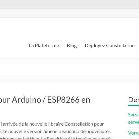
La Plateforme
Blog
Déployez Constellation
pour Arduino / ESP8266 en
Der
Surve
serve
 l’arrivée de la nouvelle libraire Constellation pour
Cette nouvelle version amène beaucoup de nouveautés
Vorw
r dans cet article. La librairie a été testé avec succès