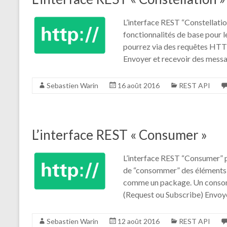
L’interface REST “Constellati
fonctionnalités de base pour l
pourrez via des requêtes HTT
Envoyer et recevoir des mess
Sebastien Warin
16 août 2016
REST API
L’interface REST « Consumer »
L’interface REST “Consumer” 
de “consommer” des éléments d
comme un package. Un conso
(Request ou Subscribe) Envoy
Sebastien Warin
12 août 2016
REST API