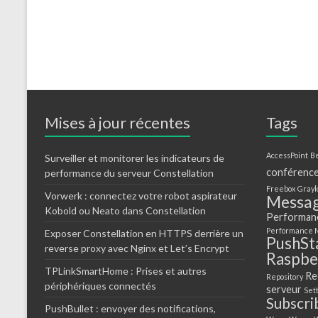
Mises à jour récentes
Tags
AccessPoint
Be
Surveiller et monitorer les indicateurs de
conférenc
performance du serveur Constellation
Freebox
Grayl
Vorwerk : connectez votre robot aspirateur
Messa
Kobold ou Neato dans Constellation
Performan
Performance 
Exposer Constellation en HTTPS derrière un
PushSt
reverse proxy avec Nginx et Let’s Encrypt
Raspber
TPLinkSmartHome : Prises et autres
Re
Repository
périphériques connectés
serveur
Set
Subscri
PushBullet : envoyer des notifications,