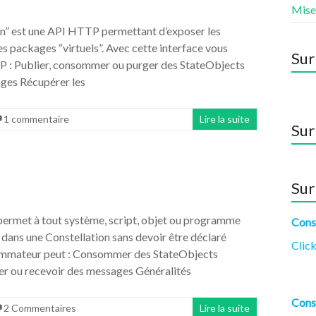
Mise
on” est une API HTTP permettant d’exposer les
es packages “virtuels”. Avec cette interface vous
Sur
P : Publier, consommer ou purger des StateObjects
ages Récupérer les
1 commentaire
Lire la suite
Sur
Sur
permet à tout système, script, objet ou programme
Cons
ans une Constellation sans devoir être déclaré
Click
mmateur peut : Consommer des StateObjects
er ou recevoir des messages Généralités
Cons
2 Commentaires
Lire la suite