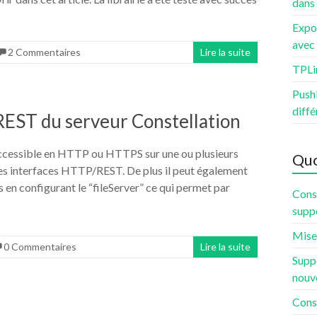
dans
Expo
avec 
2 Commentaires
Lire la suite
TPLi
PushB
diffé
 REST du serveur Constellation
accessible en HTTP ou HTTPS sur une ou plusieurs
Quo
des interfaces HTTP/REST. De plus il peut également
s en configurant le “fileServer” ce qui permet par
Const
supp
Mise 
0 Commentaires
Lire la suite
Suppo
nouv
Const