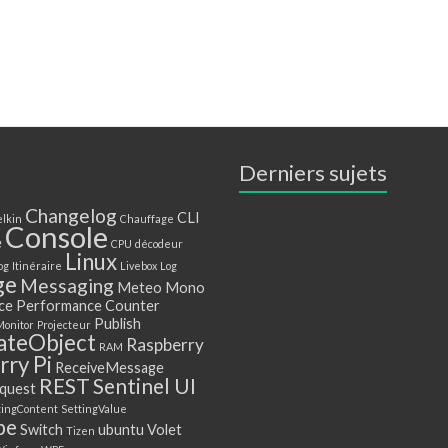
Derniers sujets
Changelog
CLI
lkin
Chauffage
Console
e
CPU
décodeur
Linux
og
Itinéraire
Livebox
Log
ge
Messaging
Meteo
Mono
ce
Performance Counter
Publish
Monitor
Projecteur
ateObject
Raspberry
RAM
ry Pi
ReceiveMessage
REST
Sentinel UI
quest
tingContent
SettingValue
be
Switch
ubuntu
Volet
Tizen