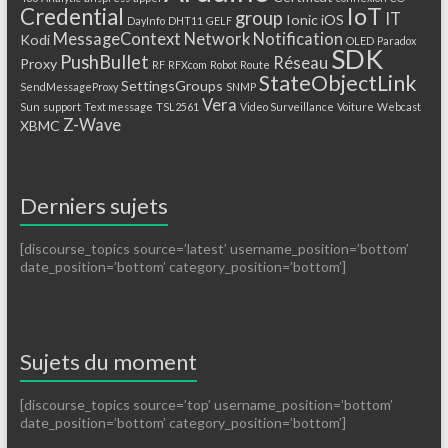
IoT
Credential
group
IT
Ionic
iOS
DayInfo
DHT11
GELF
MessageContext
Network
Notification
Kodi
OLED
Paradox
SDK
PushBullet
Réseau
Proxy
RF
RFXcom
Robot
Route
StateObjectLink
SettingsGroups
SendMessageProxy
SNMP
Vera
Sun
support
Text message
TSL2561
Video Surveillance
Voiture
Webcast
Z-Wave
XBMC
Derniers sujets
[discourse_topics source=’latest’ username_position=’bottom’
date_position=’bottom’ category_position=’bottom’]
Sujets du moment
[discourse_topics source=’top’ username_position=’bottom’
date_position=’bottom’ category_position=’bottom’]