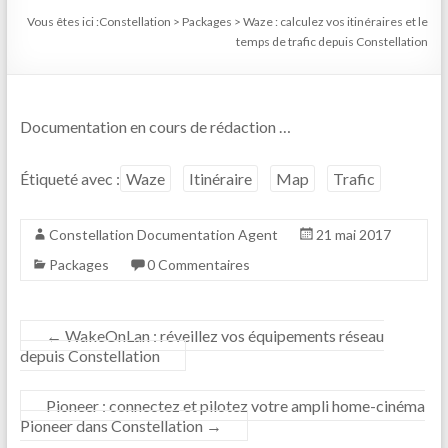
Vous êtes ici :
Constellation
>
Packages
>
Waze : calculez vos itinéraires et le
temps de trafic depuis Constellation
Documentation en cours de rédaction …
Étiqueté avec :
Waze
Itinéraire
Map
Trafic
Constellation Documentation Agent
21 mai 2017
Packages
0 Commentaires
←
WakeOnLan : réveillez vos équipements réseau
depuis Constellation
Pioneer : connectez et pilotez votre ampli home-cinéma
Pioneer dans Constellation
→