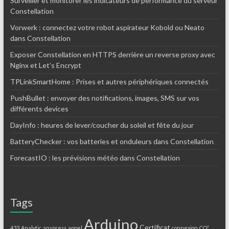
Surveiller et monitorer les indicateurs de performance du serveur
Constellation
Vorwerk : connectez votre robot aspirateur Kobold ou Neato
dans Constellation
Exposer Constellation en HTTPS derrière un reverse proxy avec
Nginx et Let’s Encrypt
TPLinkSmartHome : Prises et autres périphériques connectés
PushBullet : envoyer des notifications, images, SMS sur vos
différents devices
DayInfo : heures de lever/coucher du soleil et fête du jour
BatteryChecker : vos batteries et onduleurs dans Constellation
ForecastIO : les prévisions météo dans Constellation
Tags
Arduino
Certificat
433
Analytic
anspress
appel
connexion
CO²