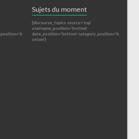
Sujets du moment
[discourse_topics source=’top’
username_position=’bottom’
_position=’b
date_position=’bottom’ category_position=’b
ottom’]