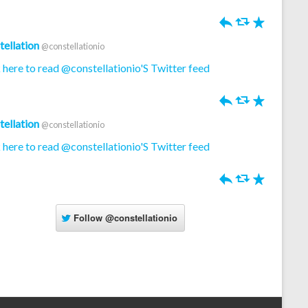
h
J
R
tellation
@constellationio
 here to read @constellationio'S Twitter feed
h
J
R
tellation
@constellationio
 here to read @constellationio'S Twitter feed
h
J
R
Follow
@constellationio