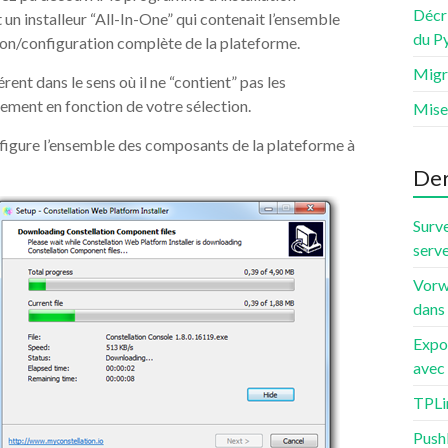
Décri
t un installeur “All-In-One” qui contenait l’ensemble
du P
ion/configuration complète de la plateforme.
Migr
ent dans le sens où il ne “contient” pas les
ement en fonction de votre sélection.
Mise
onfigure l’ensemble des composants de la plateforme à
Der
Surve
serve
Vorw
dans
Expo
avec 
TPLi
PushB