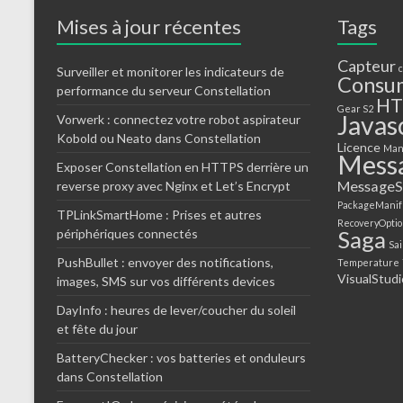
Mises à jour récentes
Tags
Capteur
Surveiller et monitorer les indicateurs de
Consu
performance du serveur Constellation
HT
Gear S2
Javas
Vorwerk : connectez votre robot aspirateur
Kobold ou Neato dans Constellation
Licence
Man
Mess
Exposer Constellation en HTTPS derrière un
MessageS
reverse proxy avec Nginx et Let’s Encrypt
PackageManif
TPLinkSmartHome : Prises et autres
RecoveryOptio
périphériques connectés
Saga
Sa
PushBullet : envoyer des notifications,
Temperature
VisualStudi
images, SMS sur vos différents devices
DayInfo : heures de lever/coucher du soleil
et fête du jour
BatteryChecker : vos batteries et onduleurs
dans Constellation