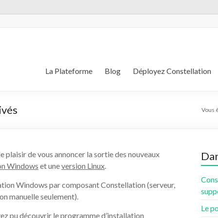
La Plateforme
Blog
Déployez Constellation
ivés
Vous êt
le plaisir de vous annoncer la sortie des nouveaux
Dan
ion Windows
et une
version Linux
.
Const
llation Windows par composant Constellation (serveur,
supp
ation manuelle seulement).
Le po
vez pu découvrir le programme d’installation