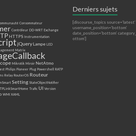
Derniers sujets
[discourse_topics source=’latest’
communauté
Consommateur
mer
username_position=’bottom’
Contrôleur
DD-WRT
Exchange
date_position=’bottom’ category
TP
HTTPS
Instrumentation
ottom’]
cript
jQuery
Lampe
LED
agement
Matrix
ageCallback
cope
NetAtmo
Mikrotik
Miroir
est
Philips
Pioneer
Plug
Powershell
RATP
Routeur
ns
Relay
RouterOS
Setting
inSmart
StateObjectNotifier
UI
TPLinkSmartHome
Trafic
Version
o
WMI
XAML