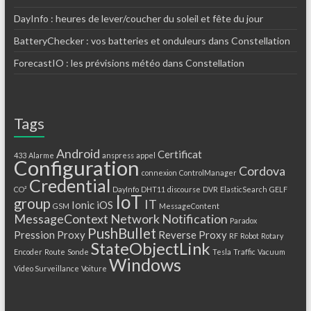
DayInfo : heures de lever/coucher du soleil et fête du jour
BatteryChecker : vos batteries et onduleurs dans Constellation
ForecastIO : les prévisions météo dans Constellation
Tags
Android
Certificat
433
Alarme
anspress
appel
Configuration
Cordova
connexion
ControlManager
Credential
CO²
DayInfo
DHT11
discourse
DVR
ElasticSearch
GELF
IoT
group
IT
Ionic
iOS
GSM
MessageContent
MessageContext
Network
Notification
Paradox
PushBullet
Pression
Proxy
Reverse Proxy
RF
Robot
Rotary
StateObjectLink
Encoder
Route
Sonde
Tesla
Traffic
Vacuum
Windows
Video Surveillance
Voiture