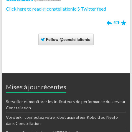
Click here to read @constellationio'S Twitter feed
h
J
R
Follow
@constellationio
Mises à jour récentes
Surveiller et monitorer les indicateurs de performance du serveur
Constellation
Vorwerk : connectez votre robot aspirateur Kobold ou Neato
dans Constellation