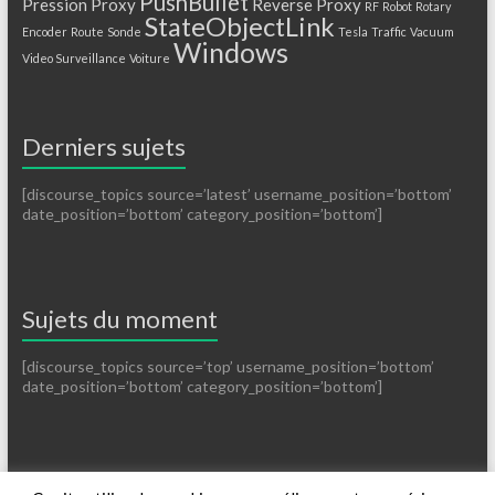
PushBullet
Pression
Proxy
Reverse Proxy
RF
Robot
Rotary
StateObjectLink
Encoder
Route
Sonde
Tesla
Traffic
Vacuum
Windows
Video Surveillance
Voiture
Derniers sujets
[discourse_topics source=’latest’ username_position=’bottom’
date_position=’bottom’ category_position=’bottom’]
Sujets du moment
[discourse_topics source=’top’ username_position=’bottom’
date_position=’bottom’ category_position=’bottom’]