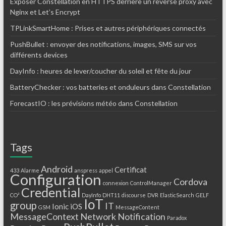
Exposer Constellation en HTTPS derrière un reverse proxy avec
Nginx et Let’s Encrypt
TPLinkSmartHome : Prises et autres périphériques connectés
PushBullet : envoyer des notifications, images, SMS sur vos
différents devices
DayInfo : heures de lever/coucher du soleil et fête du jour
BatteryChecker : vos batteries et onduleurs dans Constellation
ForecastIO : les prévisions météo dans Constellation
Tags
Android
Certificat
433
Alarme
anspress
appel
Configuration
Cordova
connexion
ControlManager
Credential
CO²
DayInfo
DHT11
discourse
DVR
ElasticSearch
GELF
IoT
group
IT
Ionic
iOS
GSM
MessageContent
MessageContext
Network
Notification
Paradox