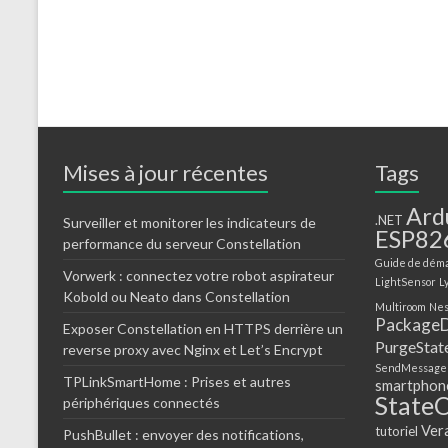
Mises à jour récentes
Tags
Ard
.NET
Surveiller et monitorer les indicateurs de
ESP82
performance du serveur Constellation
Guide de dém
Vorwerk : connectez votre robot aspirateur
LightSensor
L
Kobold ou Neato dans Constellation
Multiroom
Nes
PackageD
Exposer Constellation en HTTPS derrière un
PurgeStat
reverse proxy avec Nginx et Let’s Encrypt
SendMessage
TPLinkSmartHome : Prises et autres
smartphon
State
périphériques connectés
Ver
tutoriel
PushBullet : envoyer des notifications,