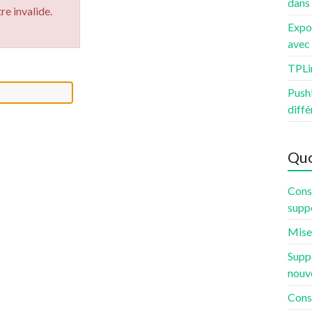
dans
re invalide.
Expo
avec 
TPLi
PushB
diffé
Quo
Const
supp
Mise 
Suppo
nouv
Const