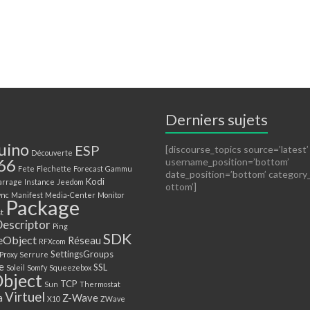
Derniers sujets
uino
ESP
[discourse_topics source=’latest’
Découverte
66
username_position=’bottom’
Fete
Flechette
Forecast
Gammu
date_position=’bottom’ category
Kodi
arrage
Instance
Jeedom
ottom’]
ync
Manifest
Media-Center
Monitor
Package
t
escriptor
Ping
SDK
eObject
Réseau
RFXcom
SettingsGroups
Proxy
Serrure
e
SSL
Soleil
Somfy
Squeezebox
Object
TCP
Sun
Thermostat
Virtuel
a
Z-Wave
X10
ZWave