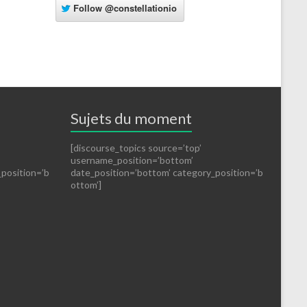
Follow
@constellationio
Sujets du moment
[discourse_topics source=’top’
username_position=’bottom’
_position=’b
date_position=’bottom’ category_position=’b
ottom’]