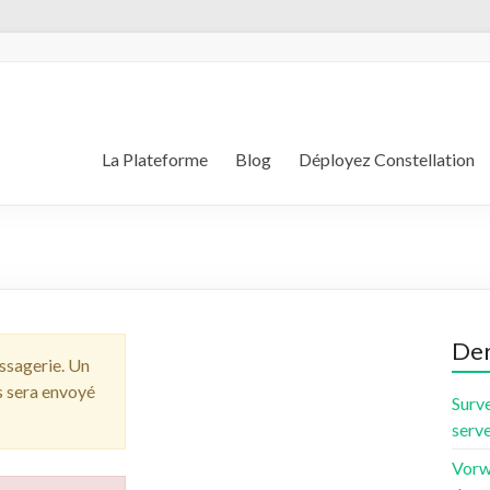
La Plateforme
Blog
Déployez Constellation
Der
essagerie. Un
s sera envoyé
Surve
serve
Vorw