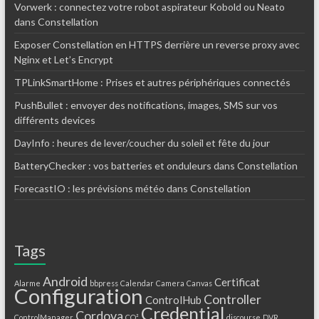
Vorwerk : connectez votre robot aspirateur Kobold ou Neato
dans Constellation
Exposer Constellation en HTTPS derrière un reverse proxy avec
Nginx et Let’s Encrypt
TPLinkSmartHome : Prises et autres périphériques connectés
PushBullet : envoyer des notifications, images, SMS sur vos
différents devices
DayInfo : heures de lever/coucher du soleil et fête du jour
BatteryChecker : vos batteries et onduleurs dans Constellation
ForecastIO : les prévisions météo dans Constellation
Tags
Android
Certificat
Alarme
bbpress
Calendar
Camera
Canvas
Configuration
Controller
ControlHub
Credential
Cordova
ControlManager
CO²
discourse
DVR