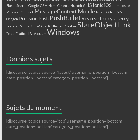
IIS
Ionic
iOS
ElasticSearch
Google
GSM
HomeCinema
Humidité
Luminosité
MessageContext
Mobile
MessageContent
Neato
Office 365
PushBullet
Pression
Push
Reverse Proxy
Oregon
RF
Rotary
StateObjectLink
Encoder
Sonde
StateObjectCollectionNotifier
Windows
TV
Tesla
Traffic
Vacuum
Derniers sujets
[discourse_topics source=’latest’ username_position=’bottom’
date_position=’bottom’ category_position=’bottom’]
Sujets du moment
[discourse_topics source=’top’ username_position=’bottom’
date_position=’bottom’ category_position=’bottom’]