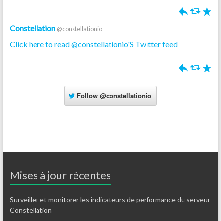
h
J
R
Constellation
@constellationio
Click here to read @constellationio'S Twitter feed
h
J
R
Follow
@constellationio
Mises à jour récentes
Surveiller et monitorer les indicateurs de performance du serveur
Constellation