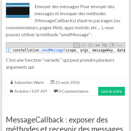
Envoyer des messages Pour envoyer des
messages et invoquer des méthodes
(MessageCallbacks) d’autres packages (ou
consommateurs, pages Web, apps mobile, etc… ), vous
pouvez utiliser la méthode “sendMessage” :
C++
1
constellation
.
sendMessage
(
scope
,
args
,
messageKey
,
data
)
;
C’est une fonction “variadic“ qui peut prendre plusieurs
arguments qui
Sebastien Warin
23 août 2016
Arduino / ESP API
0 Commentaires
Lire la suite
MessageCallback : exposer des
méthodes et recevoir des messages