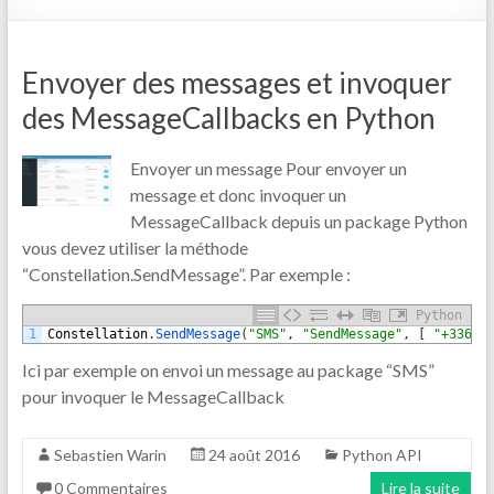
Envoyer des messages et invoquer
des MessageCallbacks en Python
Envoyer un message Pour envoyer un
message et donc invoquer un
MessageCallback depuis un package Python
vous devez utiliser la méthode
“Constellation.SendMessage”. Par exemple :
Python
1
Constellation
.
SendMessage
(
"SMS"
,
"SendMessage"
,
[
"+33676
Ici par exemple on envoi un message au package “SMS”
pour invoquer le MessageCallback
Sebastien Warin
24 août 2016
Python API
0 Commentaires
Lire la suite