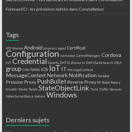
ForecastIO : les prévisions météo dans Constellation
Tags
Android
Certificat
433
Alarme
anspress
appel
Configuration
Cordova
connexion
ControlManager
Credential
CO²
DayInfo
DHT11
discourse
DVR
ElasticSearch
GELF
IoT
group
IT
Ionic
iOS
GSM
MessageContent
MessageContext
Network
Notification
Paradox
PushBullet
Pression
Proxy
Reverse Proxy
RF
Robot
Rotary
StateObjectLink
Encoder
Route
Sonde
Tesla
Traffic
Vacuum
Windows
Video Surveillance
Voiture
Derniers sujets