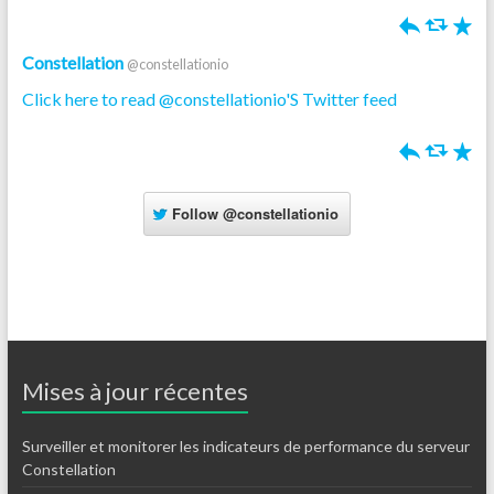
h
J
R
Constellation
@constellationio
Click here to read @constellationio'S Twitter feed
h
J
R
Follow
@constellationio
Mises à jour récentes
Surveiller et monitorer les indicateurs de performance du serveur
Constellation