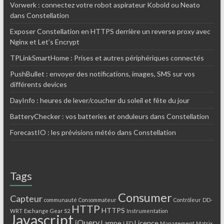
Vorwerk : connectez votre robot aspirateur Kobold ou Neato
dans Constellation
Exposer Constellation en HTTPS derrière un reverse proxy avec
Nginx et Let’s Encrypt
TPLinkSmartHome : Prises et autres périphériques connectés
PushBullet : envoyer des notifications, images, SMS sur vos
différents devices
DayInfo : heures de lever/coucher du soleil et fête du jour
BatteryChecker : vos batteries et onduleurs dans Constellation
ForecastIO : les prévisions météo dans Constellation
Tags
Consumer
Capteur
communauté
Consommateur
Contrôleur
DD-
HTTP
HTTPS
WRT
Exchange
Gear S2
Instrumentation
Javascript
jQuery
Lampe
Licence
LED
Management
Matrix