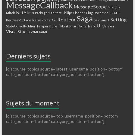
MessageCallback
MessageScope
Mikrotik
NetAtmo
Miroir
PackageManifest
Philips
Pioneer
Plug
Powershell
RATP
Saga
Routeur
Setting
RecoveryOptions
Relay
RouterOS
SainSmart
UI
StateObjectNotifier
Temperature
TPLinkSmartHome
Trafic
Version
VisualStudio
WMI
XAML
Derniers sujets
[discourse_topics source=’latest’ username_position=’bottom’
date_position=’bottom’ category_position=’bottom’]
Sujets du moment
[discourse_topics source=’top’ username_position=’bottom’
date_position=’bottom’ category_position=’bottom’]