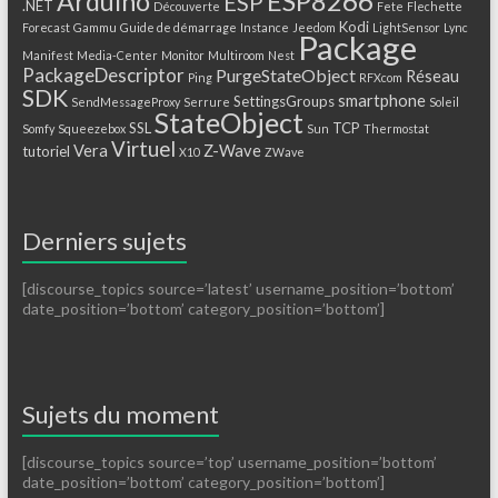
ESP8266
Arduino
ESP
.NET
Découverte
Fete
Flechette
Kodi
Forecast
Gammu
Guide de démarrage
Instance
Jeedom
LightSensor
Lync
Package
Manifest
Media-Center
Monitor
Multiroom
Nest
PackageDescriptor
PurgeStateObject
Réseau
Ping
RFXcom
SDK
smartphone
SettingsGroups
SendMessageProxy
Serrure
Soleil
StateObject
SSL
TCP
Somfy
Squeezebox
Sun
Thermostat
Virtuel
Vera
Z-Wave
tutoriel
X10
ZWave
Derniers sujets
[discourse_topics source=’latest’ username_position=’bottom’
date_position=’bottom’ category_position=’bottom’]
Sujets du moment
[discourse_topics source=’top’ username_position=’bottom’
date_position=’bottom’ category_position=’bottom’]